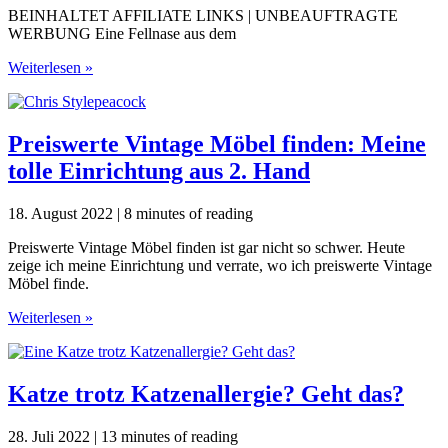
BEINHALTET AFFILIATE LINKS | UNBEAUFTRAGTE
WERBUNG Eine Fellnase aus dem
Scheue
Weiterlesen »
und
ängstliche
Katze
eingewöhnen?
Preiswerte Vintage Möbel finden: Meine
4
tolle Einrichtung aus 2. Hand
super
Tipps!
18. August 2022
|
8 minutes of reading
Preiswerte Vintage Möbel finden ist gar nicht so schwer. Heute
zeige ich meine Einrichtung und verrate, wo ich preiswerte Vintage
Möbel finde.
Preiswerte
Weiterlesen »
Vintage
Möbel
finden:
Meine
Katze trotz Katzenallergie? Geht das?
tolle
Einrichtung
28. Juli 2022
|
13 minutes of reading
aus