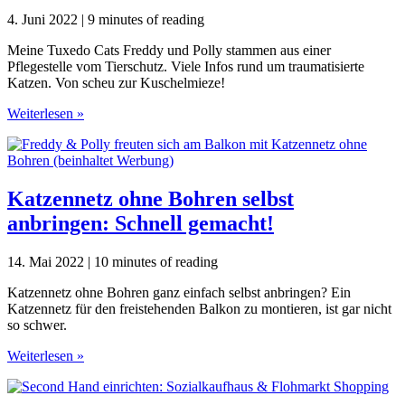
einfach
in
4. Juni 2022
|
9 minutes of reading
3
Schritten!
Meine Tuxedo Cats Freddy und Polly stammen aus einer
Pflegestelle vom Tierschutz. Viele Infos rund um traumatisierte
Katzen. Von scheu zur Kuschelmieze!
Große
Weiterlesen »
Katzenliebe:
2
Tierschutzkatzen
zum
Liebhaben
Katzennetz ohne Bohren selbst
anbringen: Schnell gemacht!
14. Mai 2022
|
10 minutes of reading
Katzennetz ohne Bohren ganz einfach selbst anbringen? Ein
Katzennetz für den freistehenden Balkon zu montieren, ist gar nicht
so schwer.
Katzennetz
Weiterlesen »
ohne
Bohren
selbst