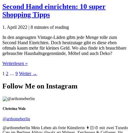
anbringen:
Second Hand einrichten: 10 super
Schnell
Shopping Tipps
gemacht!
1. April 2022
|
8 minutes of reading
In den angesagten Vintage-Läden gibts jede Menge tolle zum
Second Hand Einrichten. Doch heutzutage gibt es diese eben
oftmals kaum mehr für kleines Geld. Wo also finde ich brauchbare
gebrauchte Haushaltsgegenstände, Möbel und auch Deko?
Second
Weiterlesen »
Hand
1
2
…
9
Weiter
→
einrichten:
10
super
Follow Me on Instagram
Shopping
Tipps
Christina Walz
@arthomeberlin
@arthomeberlin Mein Leben als freie Künstlerin 👩🏻‍🎨 mit zwei Tuxedo
Cats im Berliner Altbau @walz.art Malerei, Zeichnung & Collagen, für