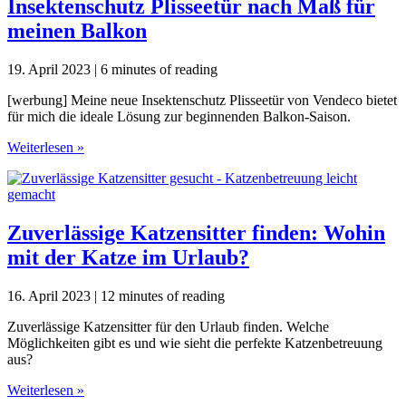
Insektenschutz Plisseetür nach Maß für
meinen Balkon
19. April 2023
|
6 minutes of reading
[werbung] Meine neue Insektenschutz Plisseetür von Vendeco bietet
für mich die ideale Lösung zur beginnenden Balkon-Saison.
Insektenschutz
Weiterlesen »
Plisseetür
nach
Maß
für
meinen
Zuverlässige Katzensitter finden: Wohin
Balkon
mit der Katze im Urlaub?
16. April 2023
|
12 minutes of reading
Zuverlässige Katzensitter für den Urlaub finden. Welche
Möglichkeiten gibt es und wie sieht die perfekte Katzenbetreuung
aus?
Zuverlässige
Weiterlesen »
Katzensitter