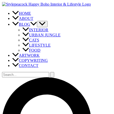
Zum
Inhalt
springen
HOME
ABOUT
BLOG
INTERIOR
URBAN JUNGLE
CATS
LIFESTYLE
FOOD
ARTWORK
COPYWRITING
CONTACT
Suchen
nach:
Suchen