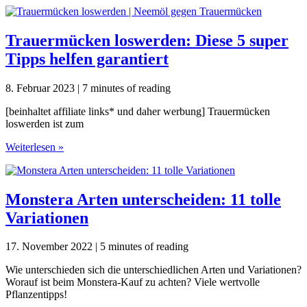
finden:
Wohin
mit
Trauermücken loswerden: Diese 5 super
der
Tipps helfen garantiert
Katze
im
Urlaub?
8. Februar 2023
|
7 minutes of reading
[beinhaltet affiliate links* und daher werbung] Trauermücken
loswerden ist zum
Trauermücken
Weiterlesen »
loswerden:
Diese
5
super
Monstera Arten unterscheiden: 11 tolle
Tipps
Variationen
helfen
garantiert
17. November 2022
|
5 minutes of reading
Wie unterschieden sich die unterschiedlichen Arten und Variationen?
Worauf ist beim Monstera-Kauf zu achten? Viele wertvolle
Pflanzentipps!