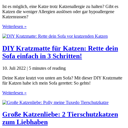
2.
Ist es möglich, eine Katze trotz Katzenallergie zu halten? Gibt es
Hand
Katzen die weniger Allergien auslösen oder gar hypoallergene
Katzenrassen?
Katze
Weiterlesen »
trotz
Katzenallergie?
Geht
das?
DIY Kratzmatte für Katzen: Rette dein
Sofa einfach in 3 Schritten!
10. Juli 2022
|
5 minutes of reading
Deine Katze kratzt von unten am Sofa? Mit dieser DIY Kratzmatte
für Katzen habe ich mein Sofa gerettet: So gehts!
DIY
Weiterlesen »
Kratzmatte
für
Katzen:
Rette
Große Katzenliebe: 2 Tierschutzkatzen
dein
zum Liebhaben
Sofa