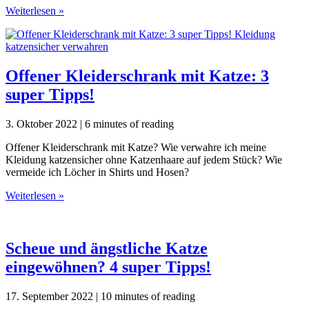
Monstera
Weiterlesen »
Arten
unterscheiden:
11
tolle
Variationen
Offener Kleiderschrank mit Katze: 3
super Tipps!
3. Oktober 2022
|
6 minutes of reading
Offener Kleiderschrank mit Katze? Wie verwahre ich meine
Kleidung katzensicher ohne Katzenhaare auf jedem Stück? Wie
vermeide ich Löcher in Shirts und Hosen?
Offener
Weiterlesen »
Kleiderschrank
mit
Katze:
3
Scheue und ängstliche Katze
super
eingewöhnen? 4 super Tipps!
Tipps!
17. September 2022
|
10 minutes of reading