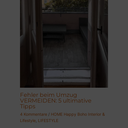
Fehler beim Umzug
VERMEIDEN: 5 ultimative
Tipps
4 Kommentare
/
HOME Happy Boho Interior &
Lifestyle
,
LIFESTYLE