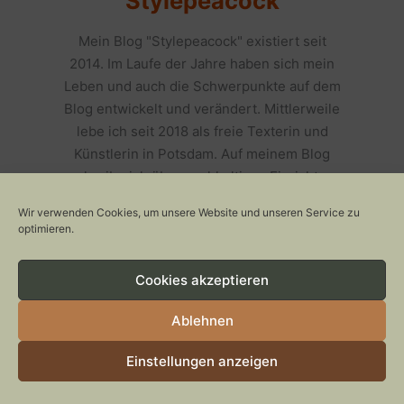
Stylepeacock
Mein Blog "Stylepeacock" existiert seit
2014. Im Laufe der Jahre haben sich mein
Leben und auch die Schwerpunkte auf dem
Blog entwickelt und verändert. Mittlerweile
lebe ich seit 2018 als freie Texterin und
Künstlerin in Potsdam. Auf meinem Blog
schreibe ich über nachhaltiges Einrichten
und Pflanzen. Im Mai 2022 sind meine
Wir verwenden Cookies, um unsere Website und unseren Service zu
allerliebsten Katzen vom Tierschutz,
optimieren.
Freddy & Polly, bei mir eingezogen und
erweitern die Themenpalette. Als Texterin
Cookies akzeptieren
sind meine Schwerpunkte SEO-Texte für
Themen wie New Work, Interior & Estate,
Ablehnen
Healthcare & Lifestyle. Aber auch für Print-
Projekte finde ich garantiert die passenden
Einstellungen anzeigen
Worte. Kontaktiert mich einfach oder
besucht für mehr Informationen auf meine