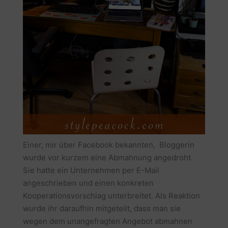
Einer, mir über Facebook bekannten, Bloggerin
wurde vor kurzem eine Abmahnung angedroht.
Sie hatte ein Unternehmen per E-Mail
angeschrieben und einen konkreten
Kooperationsvorschlag unterbreitet. Als Reaktion
wurde ihr daraufhin mitgeteilt, dass man sie
wegen dem unangefragten Angebot abmahnen