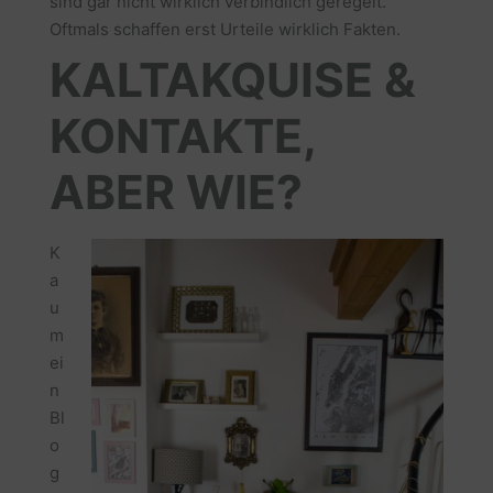
sind gar nicht wirklich verbindlich geregelt.
Oftmals schaffen erst Urteile wirklich Fakten.
KALTAKQUISE &
KONTAKTE,
ABER WIE?
K
a
u
m
ei
n
Bl
o
g