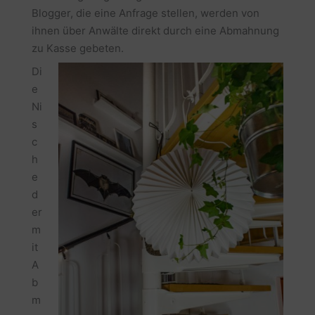
Blogger, die eine Anfrage stellen, werden von
ihnen über Anwälte direkt durch eine Abmahnung
zu Kasse gebeten.
Di
e
Ni
s
c
h
e
d
er
m
it
A
b
m