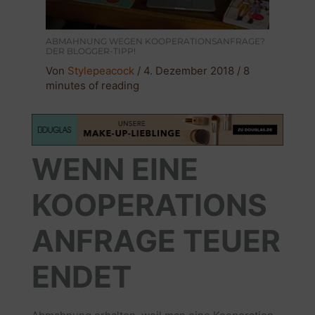
ABMAHNUNG WEGEN KOOPERATIONSANFRAGE?
DER BLOGGER-TIPP!
Von
Stylepeacock
/
4. Dezember 2018
/
8
minutes of reading
WENN EINE
KOOPERATIONS
ANFRAGE TEUER
ENDET