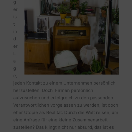
g
er
is
t
in
d
er
L
a
g
e,
jeden Kontakt zu einem Unternehmen persönlich
herzustellen. Doch Firmen persönlich
aufzusuchen und erfolgreich zu den passenden
Verantwortlichen vorgelassen zu werden, ist doch
eher Utopie als Realität. Durch die Welt reisen, um
eine Anfrage für eine kleine Zusammenarbeit
zustellen? Das klingt nicht nur absurd, das ist es