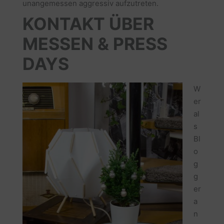
unangemessen aggressiv aufzutreten.
KONTAKT ÜBER
MESSEN & PRESS
DAYS
W
er
al
s
Bl
o
g
g
er
a
n