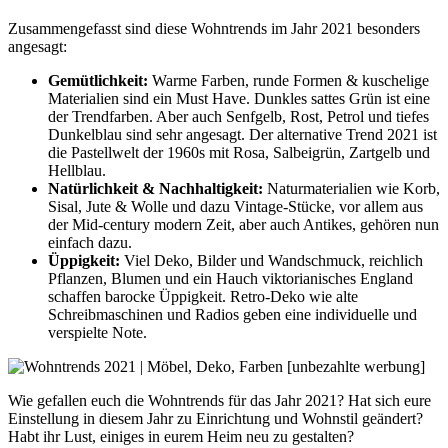
Zusammengefasst sind diese Wohntrends im Jahr 2021 besonders
angesagt:
Gemütlichkeit:
Warme Farben, runde Formen & kuschelige
Materialien sind ein Must Have. Dunkles sattes Grün ist eine
der Trendfarben. Aber auch Senfgelb, Rost, Petrol und tiefes
Dunkelblau sind sehr angesagt. Der alternative Trend 2021 ist
die Pastellwelt der 1960s mit Rosa, Salbeigrün, Zartgelb und
Hellblau.
Natürlichkeit & Nachhaltigkeit:
Naturmaterialien wie Korb,
Sisal, Jute & Wolle und dazu Vintage-Stücke, vor allem aus
der Mid-century modern Zeit, aber auch Antikes, gehören nun
einfach dazu.
Üppigkeit:
Viel Deko, Bilder und Wandschmuck, reichlich
Pflanzen, Blumen und ein Hauch viktorianisches England
schaffen barocke Üppigkeit. Retro-Deko wie alte
Schreibmaschinen und Radios geben eine individuelle und
verspielte Note.
Wie gefallen euch die Wohntrends für das Jahr 2021? Hat sich eure
Einstellung in diesem Jahr zu Einrichtung und Wohnstil geändert?
Habt ihr Lust, einiges in eurem Heim neu zu gestalten?