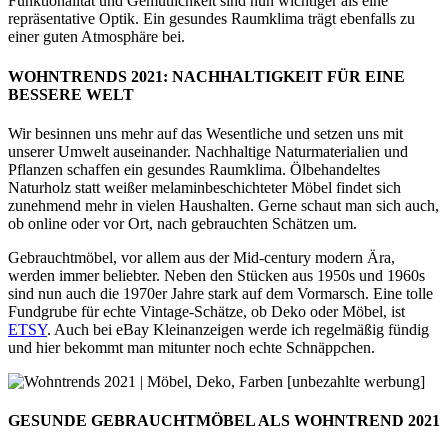
Funktionalität und Gemütlichkeit sind nun wichtiger als eine
repräsentative Optik. Ein gesundes Raumklima trägt ebenfalls zu
einer guten Atmosphäre bei.
WOHNTRENDS 2021: NACHHALTIGKEIT FÜR EINE
BESSERE WELT
Wir besinnen uns mehr auf das Wesentliche und setzen uns mit
unserer Umwelt auseinander. Nachhaltige Naturmaterialien und
Pflanzen schaffen ein gesundes Raumklima. Ölbehandeltes
Naturholz statt weißer melaminbeschichteter Möbel findet sich
zunehmend mehr in vielen Haushalten. Gerne schaut man sich auch,
ob online oder vor Ort, nach gebrauchten Schätzen um.
Gebrauchtmöbel, vor allem aus der Mid-century modern Ära,
werden immer beliebter. Neben den Stücken aus 1950s und 1960s
sind nun auch die 1970er Jahre stark auf dem Vormarsch. Eine tolle
Fundgrube für echte Vintage-Schätze, ob Deko oder Möbel, ist
ETSY
. Auch bei eBay Kleinanzeigen werde ich regelmäßig fündig
und hier bekommt man mitunter noch echte Schnäppchen.
GESUNDE GEBRAUCHTMÖBEL ALS WOHNTREND 2021