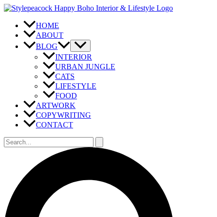
Zum
Inhalt
springen
HOME
ABOUT
BLOG
INTERIOR
URBAN JUNGLE
CATS
LIFESTYLE
FOOD
ARTWORK
COPYWRITING
CONTACT
Suchen
nach:
Suchen