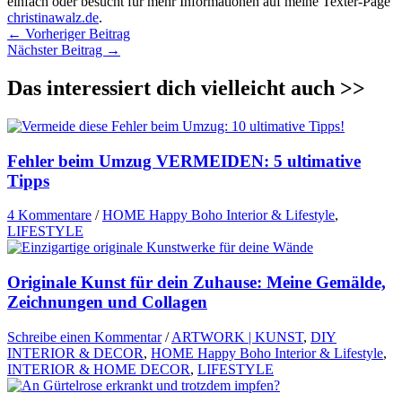
einfach oder besucht für mehr Informationen auf meine Texter-Page
christinawalz.de
.
←
Vorheriger Beitrag
Nächster Beitrag
→
Das interessiert dich vielleicht auch >>
Fehler beim Umzug VERMEIDEN: 5 ultimative
Tipps
4 Kommentare
/
HOME Happy Boho Interior & Lifestyle
,
LIFESTYLE
Originale Kunst für dein Zuhause: Meine Gemälde,
Zeichnungen und Collagen
Schreibe einen Kommentar
/
ARTWORK | KUNST
,
DIY
INTERIOR & DECOR
,
HOME Happy Boho Interior & Lifestyle
,
INTERIOR & HOME DECOR
,
LIFESTYLE