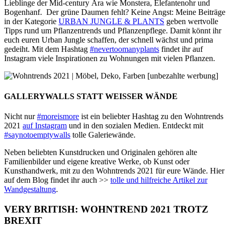
Lieblinge der Mid-century Ära wie Monstera, Elefantenohr und
Bogenhanf. Der grüne Daumen fehlt? Keine Angst: Meine Beiträge
in der Kategorie
URBAN JUNGLE & PLANTS
geben wertvolle
Tipps rund um Pflanzentrends und Pflanzenpflege. Damit könnt ihr
euch euren Urban Jungle schaffen, der schnell wächst und prima
gedeiht. Mit dem Hashtag
#nevertoomanyplants
findet ihr auf
Instagram viele Inspirationen zu Wohnungen mit vielen Pflanzen.
GALLERYWALLS STATT WEISSER WÄNDE
Nicht nur
#moreismore
ist ein beliebter Hashtag zu den Wohntrends
2021
auf Instagram
und in den sozialen Medien. Entdeckt mit
#saynotoemptywalls
tolle Galeriewände.
Neben beliebten Kunstdrucken und Originalen gehören alte
Familienbilder und eigene kreative Werke, ob Kunst oder
Kunsthandwerk, mit zu den Wohntrends 2021 für eure Wände. Hier
auf dem Blog findet ihr auch >>
tolle und hilfreiche Artikel zur
Wandgestaltung
.
VERY BRITISH: WOHNTREND 2021 TROTZ
BREXIT