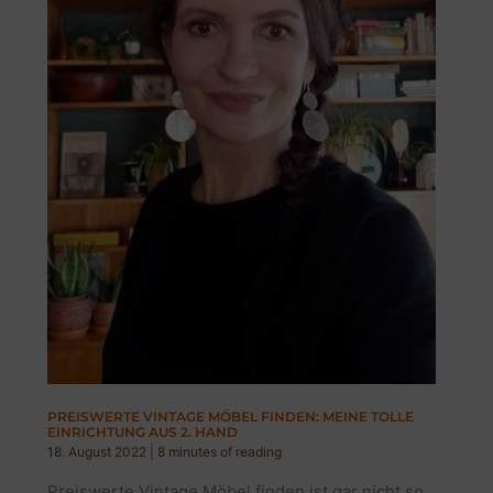
PREISWERTE VINTAGE MÖBEL FINDEN: MEINE TOLLE
EINRICHTUNG AUS 2. HAND
18. August 2022
|
8 minutes of reading
Preiswerte Vintage Möbel finden ist gar nicht so