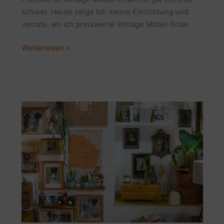
schwer. Heute zeige ich meine Einrichtung und
verrate, wo ich preiswerte Vintage Möbel finde.
Preiswerte
Weiterlesen »
Vintage
Möbel
finden:
Meine
tolle
Einrichtung
aus
2.
Hand