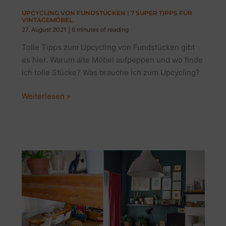
UPCYCLING VON FUNDSTÜCKEN | 7 SUPER TIPPS FÜR
VINTAGEMÖBEL
27. August 2021
|
6 minutes of reading
Tolle Tipps zum Upcycling von Fundstücken gibt
es hier. Warum alte Möbel aufpeppen und wo finde
ich tolle Stücke? Was brauche ich zum Upcycling?
Upcycling
Weiterlesen »
von
Fundstücken
|
7
Super
Tipps
für
Vintagemöbel