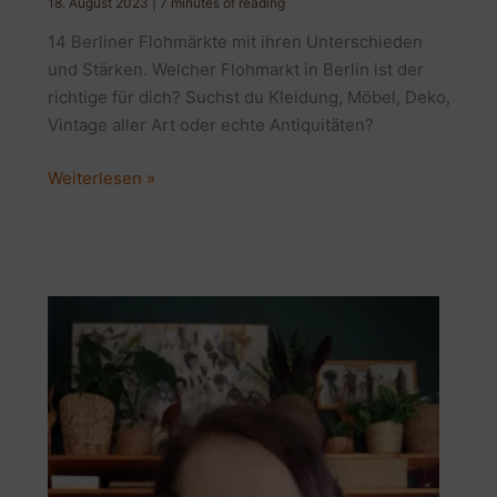
18. August 2023
|
7 minutes of reading
14 Berliner Flohmärkte mit ihren Unterschieden
und Stärken. Welcher Flohmarkt in Berlin ist der
richtige für dich? Suchst du Kleidung, Möbel, Deko,
Vintage aller Art oder echte Antiquitäten?
14
Weiterlesen »
tolle
Berliner
Flohmärkte:
Welcher
Trödelmarkt
passt
zu
dir?
Teil
1