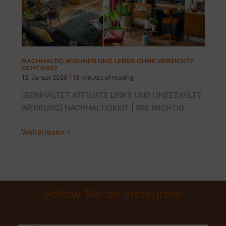
NACHHALTIG WOHNEN UND LEBEN OHNE VERZICHT?
GEHT DAS?
12. Januar 2020
|
13 minutes of reading
[BEINHALTET AFFILIATE LINKS UND UNBEZAHLTE
WERBUNG] NACHHALTIGKEIT | WIE WICHTIG
NACHHALTIG
Weiterlesen »
WOHNEN
UND
LEBEN
OHNE
Follow Me on Instagram
VERZICHT?
GEHT
DAS?