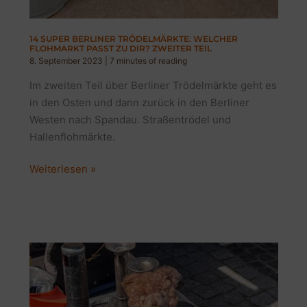
14 SUPER BERLINER TRÖDELMÄRKTE: WELCHER
FLOHMARKT PASST ZU DIR? ZWEITER TEIL
8. September 2023
|
7 minutes of reading
Im zweiten Teil über Berliner Trödelmärkte geht es
in den Osten und dann zurück in den Berliner
Westen nach Spandau. Straßentrödel und
Hallenflohmärkte.
14
Weiterlesen »
super
Berliner
Trödelmärkte:
Welcher
Flohmarkt
passt
zu
dir?