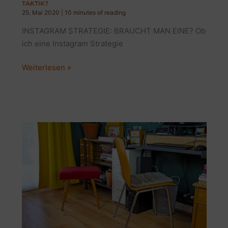
TAKTIK?
25. Mai 2020
|
10 minutes of reading
INSTAGRAM STRATEGIE: BRAUCHT MAN EINE? Ob
ich eine Instagram Strategie
INSTAGRAM
Weiterlesen »
STRATEGIE:
IST
FOLLOW/UNFOLLOW
DIE
TAKTIK?