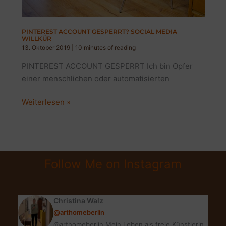
PINTEREST ACCOUNT GESPERRT? SOCIAL MEDIA
WILLKÜR
13. Oktober 2019
|
10 minutes of reading
PINTEREST ACCOUNT GESPERRT Ich bin Opfer
einer menschlichen oder automatisierten
PINTEREST
Weiterlesen »
ACCOUNT
GESPERRT?
SOCIAL
MEDIA
Follow Me on Instagram
WILLKÜR
Christina Walz
@arthomeberlin
@arthomeberlin Mein Leben als freie Künstlerin