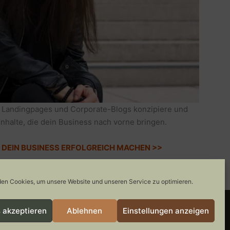
 Landingpages und Corporate-Blogs konzipiere und
Inhalte, die dein Business nach vorne bringen.
IE DEIN BUSINESS ERFOLGREICH MACHEN >>
en Cookies, um unsere Website und unseren Service zu optimieren.
 akzeptieren
Ablehnen
Einstellungen anzeigen
COOKIE-RICHTLINIE
GEWINNSPIELE