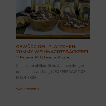
GEWÜRZIGEL-PLÄTZCHEN:
YUMMY WEIHNACHTSBÄCKEREI
11. Dezember 2018
|
3 minutes of reading
[beinhaltet affiliate links & unbeauftragte
unbezahlte werbung] LECKERE WÜRZIGE
IGEL-KEKSE
GEWÜRZIGEL-
Weiterlesen »
PLÄTZCHEN:
YUMMY