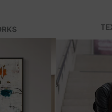
TE
ORKS