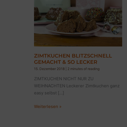
ZIMTKUCHEN BLITZSCHNELL
GEMACHT & SO LECKER
15. Dezember 2018
|
2 minutes of reading
ZIMTKUCHEN NICHT NUR ZU
WEIHNACHTEN Leckerer Zimtkuchen ganz
easy selbst […]
ZIMTKUCHEN
Weiterlesen »
BLITZSCHNELL
GEMACHT