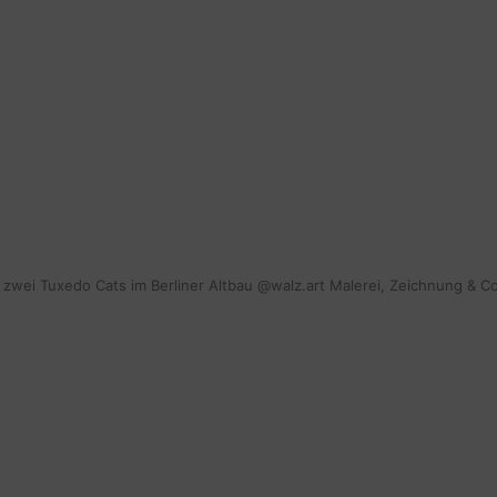
WEIHNACHTSBÄCKEREI
mit zwei Tuxedo Cats im Berliner Altbau @walz.art Malerei, Zeichnung & C