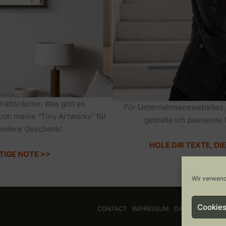
häftsräume: Was gibt es
Für Unternehmenswebsites,
auch meine "Tiny Artworks" für
gestalte ich passende 
sondere Geschenk!
HOLE DIR TEXTE, D
TIGE NOTE >>
Wir verwend
Cookies
CONTACT
IMPRESSUM
DATENSCHUTZ