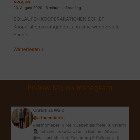
ÄRGERN!
20. August 2020
|
6 minutes of reading
SO LAUFEN KOOPERARATIONEN SCHIEF
Kooperationen eingehen kann eine wundervolle
Sache
KOOPERATIONEN
Weiterlesen »
EINGEHEN:
5
DINGE,
DIE
Follow Me on Instagram
MICH
RICHTIG
ÄRGERN!
Christina Walz
@arthomeberlin
@arthomeberlin Mein Leben als freie Künstlerin
👩🏻‍🎨 mit zwei Tuxedo Cats im Berliner Altbau
@walz.art Malerei, Zeichnung & Collagen, für