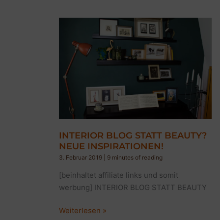
DEIN
ZUHAUSE
INTERIOR BLOG STATT BEAUTY?
NEUE INSPIRATIONEN!
3. Februar 2019
|
9 minutes of reading
[beinhaltet affiliate links und somit
werbung] INTERIOR BLOG STATT BEAUTY
INTERIOR
Weiterlesen »