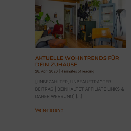
AKTUELLE WOHNTRENDS FÜR
DEIN ZUHAUSE
28. April 2020
|
4 minutes of reading
[UNBEZAHLTER, UNBEAUFTRAGTER
BEITRAG | BEINHALTET AFFILIATE LINKS &
DAHER WERBUNG] […]
AKTUELLE
Weiterlesen »
WOHNTRENDS
FÜR