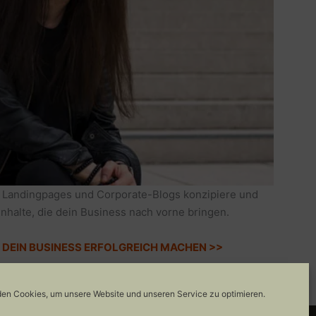
 Landingpages und Corporate-Blogs konzipiere und
Inhalte, die dein Business nach vorne bringen.
IE DEIN BUSINESS ERFOLGREICH MACHEN >>
en Cookies, um unsere Website und unseren Service zu optimieren.