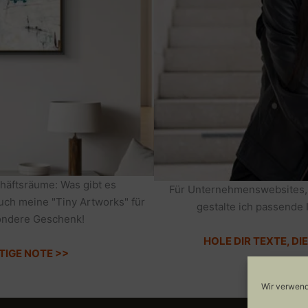
häftsräume: Was gibt es
Für Unternehmenswebsites,
auch meine "Tiny Artworks" für
gestalte ich passende 
sondere Geschenk!
HOLE DIR TEXTE, D
TIGE NOTE >>
Wir verwend