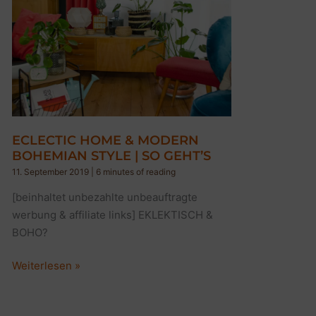
ECLECTIC HOME & MODERN
BOHEMIAN STYLE | SO GEHT’S
11. September 2019
|
6 minutes of reading
[beinhaltet unbezahlte unbeauftragte
werbung & affiliate links] EKLEKTISCH &
BOHO?
ECLECTIC
Weiterlesen »
HOME
&