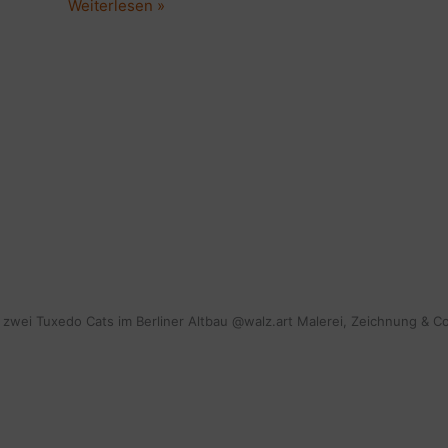
DEKO
Weiterlesen »
&
MÖBEL:
SHOP
SWEET
HOME
DECOR
&
INTERIOR
mit zwei Tuxedo Cats im Berliner Altbau @walz.art Malerei, Zeichnung & C