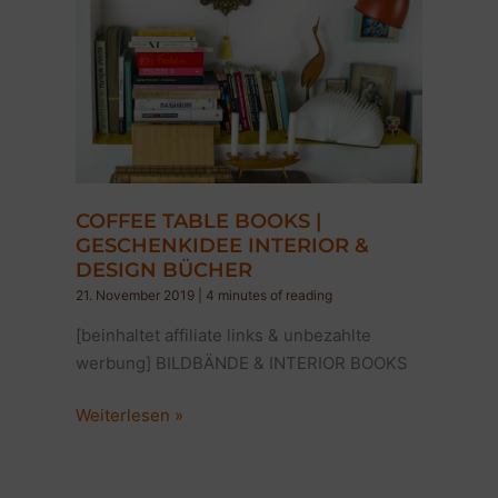
COFFEE TABLE BOOKS |
GESCHENKIDEE INTERIOR &
DESIGN BÜCHER
21. November 2019
|
4 minutes of reading
[beinhaltet affiliate links & unbezahlte
werbung] BILDBÄNDE & INTERIOR BOOKS
COFFEE
Weiterlesen »
TABLE
BOOKS
|