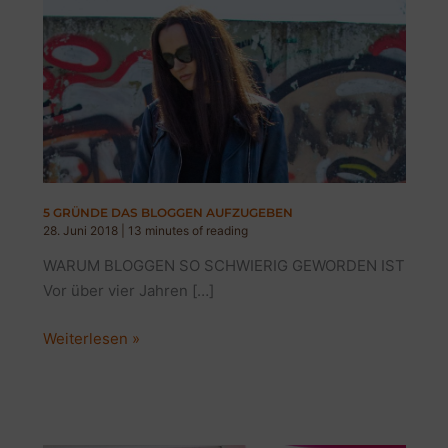
5 GRÜNDE DAS BLOGGEN AUFZUGEBEN
28. Juni 2018
|
13 minutes of reading
WARUM BLOGGEN SO SCHWIERIG GEWORDEN IST
Vor über vier Jahren […]
5
Weiterlesen »
GRÜNDE
DAS
BLOGGEN
AUFZUGEBEN