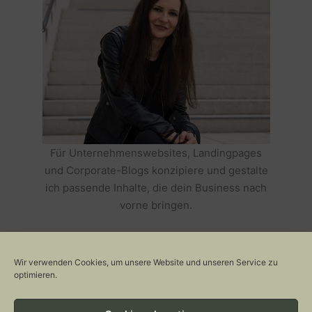
Für Unternehmenswebsites, Landingpages
und Corporate-Blogs konzipiere und gestalte
ich passende Inhalte, die dein Business nach
vorne bringen.
HOLE DIR TEXTE, DIE DEIN BUSINESS
ERFOLGREICH MACHEN >>
Wir verwenden Cookies, um unsere Website und unseren Service zu
optimieren.