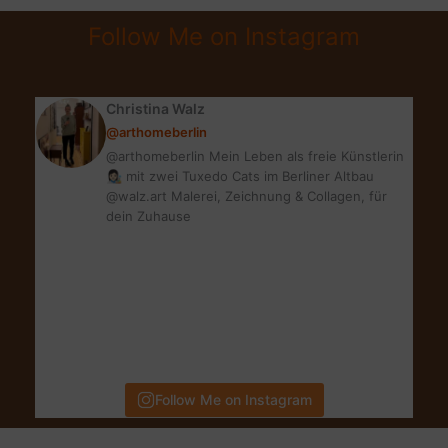
|
Follow Me on Instagram
MEINE
BLOG-
UPDATES
Christina Walz
@arthomeberlin
@arthomeberlin Mein Leben als freie Künstlerin
👩🏻‍🎨 mit zwei Tuxedo Cats im Berliner Altbau
@walz.art Malerei, Zeichnung & Collagen, für
dein Zuhause
Follow Me on Instagram