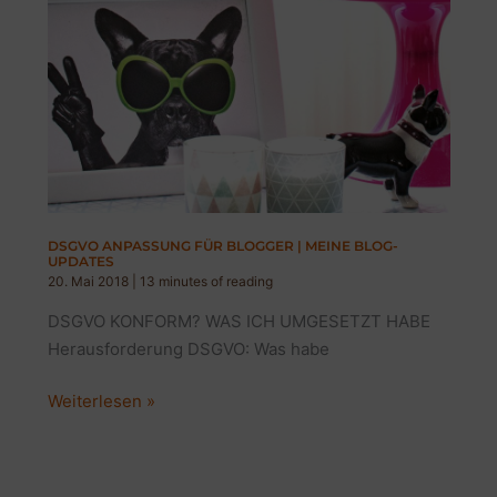
DSGVO ANPASSUNG FÜR BLOGGER | MEINE BLOG-
UPDATES
20. Mai 2018
|
13 minutes of reading
DSGVO KONFORM? WAS ICH UMGESETZT HABE
Herausforderung DSGVO: Was habe
DSGVO
Weiterlesen »
ANPASSUNG
FÜR
BLOGGER