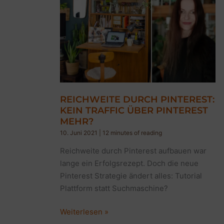
REICHWEITE DURCH PINTEREST:
KEIN TRAFFIC ÜBER PINTEREST
MEHR?
10. Juni 2021
|
12 minutes of reading
Reichweite durch Pinterest aufbauen war
lange ein Erfolgsrezept. Doch die neue
Pinterest Strategie ändert alles: Tutorial
Plattform statt Suchmaschine?
Reichweite
Weiterlesen »
durch