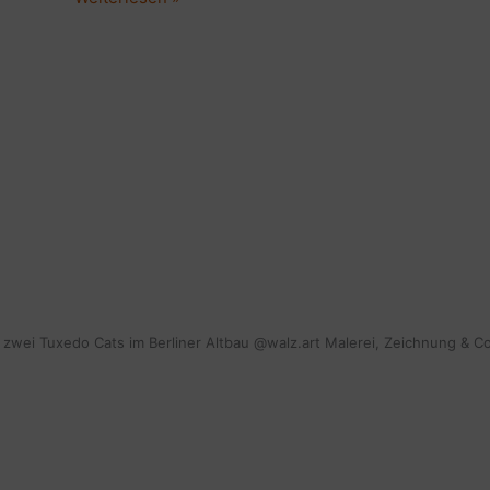
SEO
optimieren?
Wie
wichtig
ist
Suchmaschinenoptimierung
für
Blogger?
mit zwei Tuxedo Cats im Berliner Altbau @walz.art Malerei, Zeichnung & C