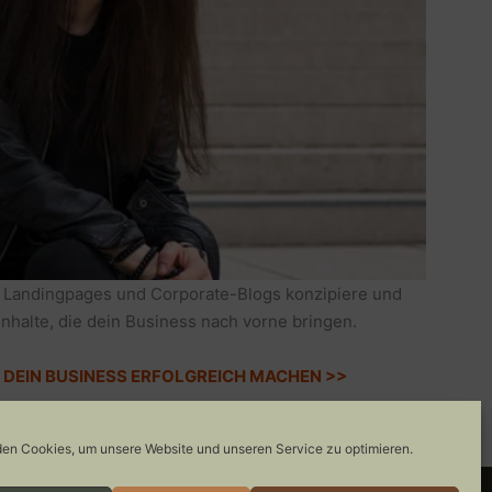
 Landingpages und Corporate-Blogs konzipiere und
Inhalte, die dein Business nach vorne bringen.
IE DEIN BUSINESS ERFOLGREICH MACHEN >>
en Cookies, um unsere Website und unseren Service zu optimieren.