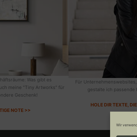
häftsräume: Was gibt es
Für Unternehmenswebsites,
auch meine "Tiny Artworks" für
gestalte ich passende 
sondere Geschenk!
HOLE DIR TEXTE, D
TIGE NOTE >>
Wir verwend