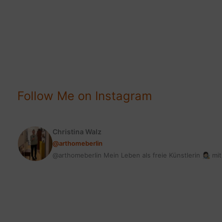
Pinterest:
Kein
Traffic
über
Pinterest
mehr?
Follow Me on Instagram
Christina Walz
@arthomeberlin
@arthomeberlin Mein Leben als freie Künstlerin 👩🏻‍🎨 