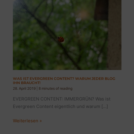
WAS IST EVERGREEN CONTENT? WARUM JEDER BLOG
IHN BRAUCHT!
28. April 2019
|
8 minutes of reading
EVERGREEN CONTENT: IMMERGRÜN? Was ist
Evergreen Content eigentlich und warum […]
WAS
Weiterlesen »
IST