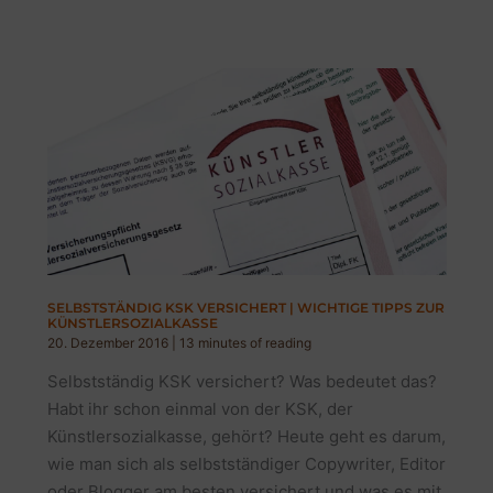
EVERGREEN
CONTENT?
WARUM
JEDER
BLOG
IHN
BRAUCHT!
SELBSTSTÄNDIG KSK VERSICHERT | WICHTIGE TIPPS ZUR
KÜNSTLERSOZIALKASSE
20. Dezember 2016
|
13 minutes of reading
Selbstständig KSK versichert? Was bedeutet das?
Habt ihr schon einmal von der KSK, der
Künstlersozialkasse, gehört? Heute geht es darum,
wie man sich als selbstständiger Copywriter, Editor
oder Blogger am besten versichert und was es mit