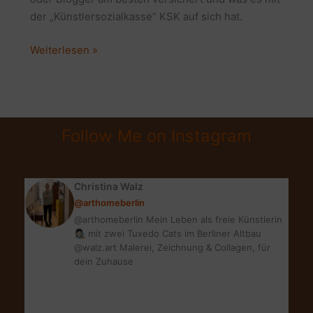
der „Künstlersozialkasse“ KSK auf sich hat.
SELBSTSTÄNDIG
Weiterlesen »
KSK
VERSICHERT
|
WICHTIGE
Follow Me on Instagram
TIPPS
ZUR
KÜNSTLERSOZIALKASSE
Christina Walz
@arthomeberlin
@arthomeberlin Mein Leben als freie Künstlerin
👩🏻‍🎨 mit zwei Tuxedo Cats im Berliner Altbau
@walz.art Malerei, Zeichnung & Collagen, für
dein Zuhause