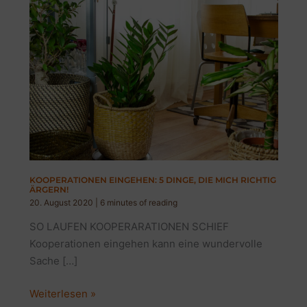
KOOPERATIONEN EINGEHEN: 5 DINGE, DIE MICH RICHTIG
ÄRGERN!
20. August 2020
|
6 minutes of reading
SO LAUFEN KOOPERARATIONEN SCHIEF
Kooperationen eingehen kann eine wundervolle
Sache […]
KOOPERATIONEN
Weiterlesen »