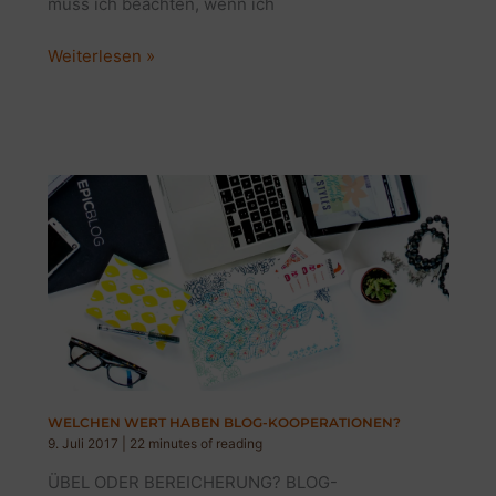
muss ich beachten, wenn ich
5
Weiterlesen »
KOOPERATIONSFALLEN
|
WIE
DU
SIE
ALS
BLOGGER
&
INFLUENCER
UMGEHST
WELCHEN WERT HABEN BLOG-KOOPERATIONEN?
9. Juli 2017
|
22 minutes of reading
ÜBEL ODER BEREICHERUNG? BLOG-