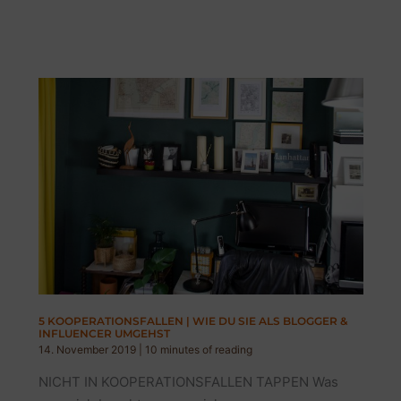
EINGEHEN:
5
DINGE,
DIE
MICH
RICHTIG
ÄRGERN!
5 KOOPERATIONSFALLEN | WIE DU SIE ALS BLOGGER &
INFLUENCER UMGEHST
14. November 2019
|
10 minutes of reading
NICHT IN KOOPERATIONSFALLEN TAPPEN Was