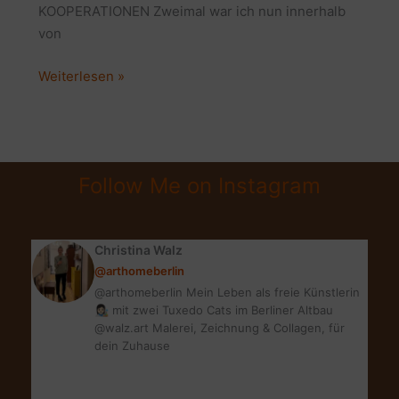
KOOPERATIONEN Zweimal war ich nun innerhalb
von
WELCHEN
Weiterlesen »
WERT
HABEN
BLOG-
KOOPERATIONEN?
Follow Me on Instagram
Christina Walz
@arthomeberlin
@arthomeberlin Mein Leben als freie Künstlerin
👩🏻‍🎨 mit zwei Tuxedo Cats im Berliner Altbau
@walz.art Malerei, Zeichnung & Collagen, für
dein Zuhause