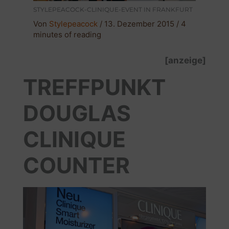
STYLEPEACOCK-CLINIQUE-EVENT IN FRANKFURT
Von
Stylepeacock
/
13. Dezember 2015
/
4
minutes of reading
[anzeige]
TREFFPUNKT
DOUGLAS
CLINIQUE
COUNTER