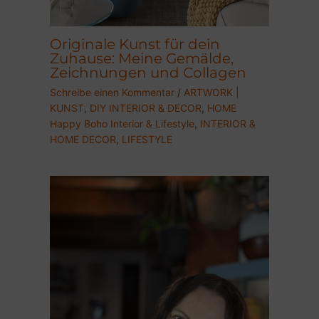
Originale Kunst für dein
Zuhause: Meine Gemälde,
Zeichnungen und Collagen
Schreibe einen Kommentar
/
ARTWORK |
KUNST
,
DIY INTERIOR & DECOR
,
HOME
Happy Boho Interior & Lifestyle
,
INTERIOR &
HOME DECOR
,
LIFESTYLE