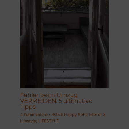
Fehler beim Umzug
VERMEIDEN: 5 ultimative
Tipps
4 Kommentare
/
HOME Happy Boho Interior &
Lifestyle
,
LIFESTYLE