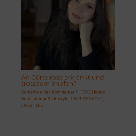
An Gürtelrose erkrankt und
trotzdem impfen?
Schreibe einen Kommentar
/
HOME Happy
Boho Interior & Lifestyle
,
LAUT GEDACHT
,
LIFESTYLE