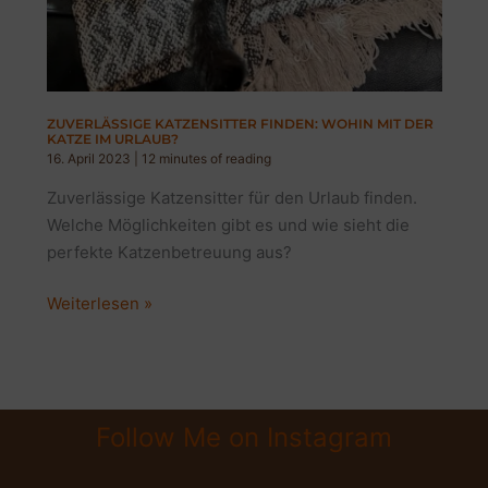
ZUVERLÄSSIGE KATZENSITTER FINDEN: WOHIN MIT DER
KATZE IM URLAUB?
16. April 2023
|
12 minutes of reading
Zuverlässige Katzensitter für den Urlaub finden.
Welche Möglichkeiten gibt es und wie sieht die
perfekte Katzenbetreuung aus?
Zuverlässige
Weiterlesen »
Katzensitter
finden:
Wohin
mit
Follow Me on Instagram
der
Katze