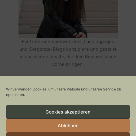
Für Unternehmenswebsites, Landingpages
und Corporate-Blogs konzipiere und gestalte
ich passende Inhalte, die dein Business nach
vorne bringen.
HOLE DIR TEXTE, DIE DEIN BUSINESS
ERFOLGREICH MACHEN >>
Wir verwenden Cookies, um unsere Website und unseren Service zu
optimieren.
Cookies akzeptieren
Copyright © 2026 Stylepeacock: Interior, Plants, Cats & Art
CONTACT
Ablehnen
IMPRESSUM
DATENSCHUTZ