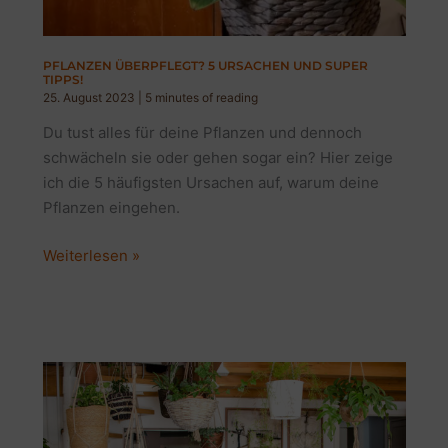
PFLANZEN ÜBERPFLEGT? 5 URSACHEN UND SUPER
TIPPS!
25. August 2023
|
5 minutes of reading
Du tust alles für deine Pflanzen und dennoch
schwächeln sie oder gehen sogar ein? Hier zeige
ich die 5 häufigsten Ursachen auf, warum deine
Pflanzen eingehen.
Pflanzen
Weiterlesen »
überpflegt?
5
Ursachen
und
super
Tipps!