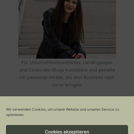
Für Unternehmenswebsites, Landingpages
und Corporate-Blogs konzipiere und gestalte
ich passende Inhalte, die dein Business nach
vorne bringen.
HOLE DIR TEXTE, DIE DEIN BUSINESS
ERFOLGREICH MACHEN >>
Wir verwenden Cookies, um unsere Website und unseren Service zu
optimieren.
Cookies akzeptieren
Copyright © 2026 Stylepeacock: Interior, Plants, Cats & Art