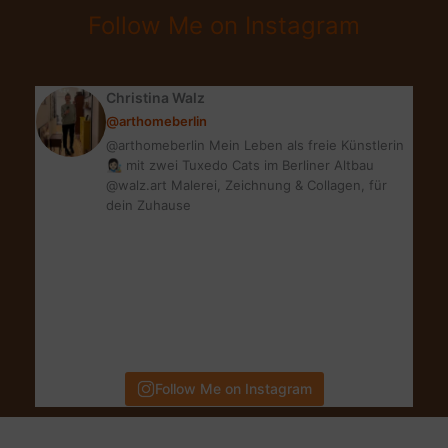
&
Follow Me on Instagram
IHRE
EIGENSCHAFTEN
|
Christina Walz
PLANTS
@arthomeberlin
ARE
@arthomeberlin Mein Leben als freie Künstlerin
FRIENDS
👩🏻‍🎨 mit zwei Tuxedo Cats im Berliner Altbau
@walz.art Malerei, Zeichnung & Collagen, für
dein Zuhause
Follow Me on Instagram