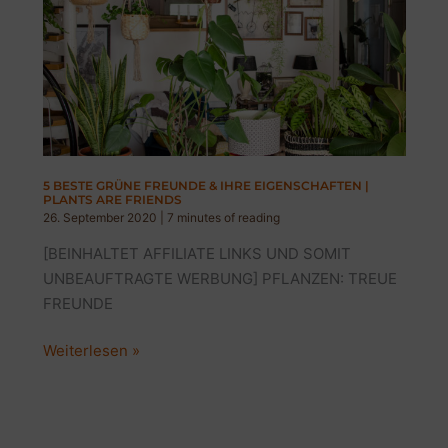
5 BESTE GRÜNE FREUNDE & IHRE EIGENSCHAFTEN |
PLANTS ARE FRIENDS
26. September 2020
|
7 minutes of reading
[BEINHALTET AFFILIATE LINKS UND SOMIT
UNBEAUFTRAGTE WERBUNG] PFLANZEN: TREUE
FREUNDE
5
Weiterlesen »
BESTE
GRÜNE
FREUNDE