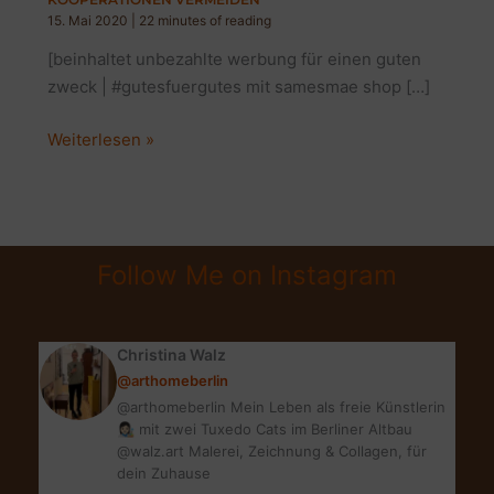
15. Mai 2020
|
22 minutes of reading
[beinhaltet unbezahlte werbung für einen guten
zweck | #gutesfuergutes mit samesmae shop […]
ERFOLGREICHE
Weiterlesen »
BLOGGER
RELATIONS
|
FEHLER
Follow Me on Instagram
BEI
KOOPERATIONEN
VERMEIDEN
Christina Walz
@arthomeberlin
@arthomeberlin Mein Leben als freie Künstlerin
👩🏻‍🎨 mit zwei Tuxedo Cats im Berliner Altbau
@walz.art Malerei, Zeichnung & Collagen, für
dein Zuhause