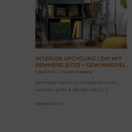
INTERIOR UPCYCLING | DIY MIT
REMMERS [ECO] + GEWINNSPIEL
1. April 2020
|
7 minutes of reading
[beinhaltet werbung in kooperation mit
remmers gmbh & affiliate links] […]
INTERIOR
Weiterlesen »
UPCYCLING
|
DIY