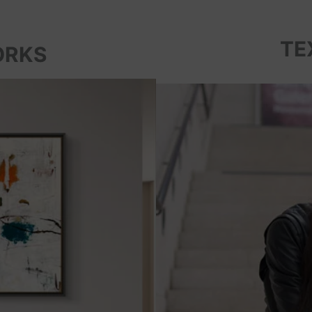
TE
ORKS