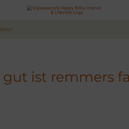
ONTACT
 gut ist remmers f