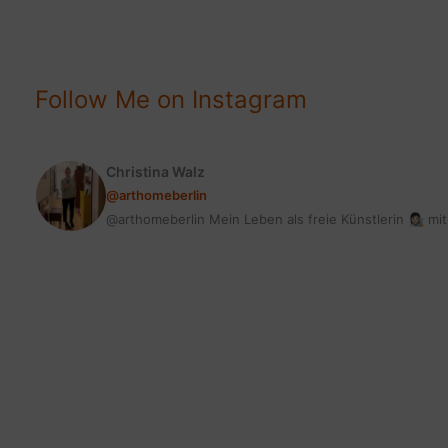
MIT
REMMERS
[ECO]
+
Follow Me on Instagram
GEWINNSPIEL
Christina Walz
@arthomeberlin
@arthomeberlin Mein Leben als freie Künstlerin 👩🏻‍🎨 