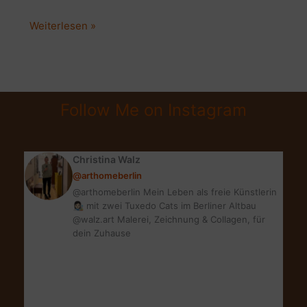
KOOPERATIONEN
Weiterlesen »
EINGEHEN:
5
DINGE,
DIE
Follow Me on Instagram
MICH
RICHTIG
ÄRGERN!
Christina Walz
@arthomeberlin
@arthomeberlin Mein Leben als freie Künstlerin
👩🏻‍🎨 mit zwei Tuxedo Cats im Berliner Altbau
@walz.art Malerei, Zeichnung & Collagen, für
dein Zuhause