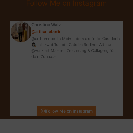
Follow Me on Instagram
2
tolle
Ideen
Christina Walz
@arthomeberlin
@arthomeberlin Mein Leben als freie Künstlerin
👩🏻‍🎨 mit zwei Tuxedo Cats im Berliner Altbau
@walz.art Malerei, Zeichnung & Collagen, für
dein Zuhause
Follow Me on Instagram