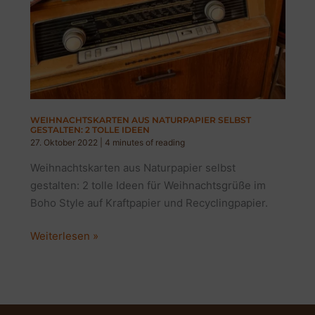
WEIHNACHTSKARTEN AUS NATURPAPIER SELBST
GESTALTEN: 2 TOLLE IDEEN
27. Oktober 2022
|
4 minutes of reading
Weihnachtskarten aus Naturpapier selbst
gestalten: 2 tolle Ideen für Weihnachtsgrüße im
Boho Style auf Kraftpapier und Recyclingpapier.
Weihnachtskarten
Weiterlesen »
aus
Naturpapier
selbst
gestalten: