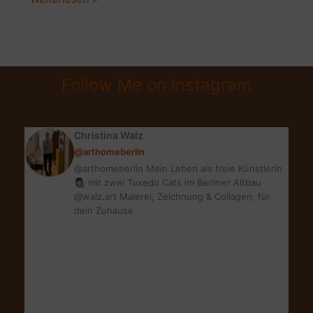
WEGE
ZUM
GLÜCK,
DIE
Follow Me on Instagram
(FAST)
NICHTS
KOSTEN
Christina Walz
@arthomeberlin
@arthomeberlin Mein Leben als freie Künstlerin
👩🏻‍🎨 mit zwei Tuxedo Cats im Berliner Altbau
@walz.art Malerei, Zeichnung & Collagen, für
dein Zuhause