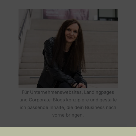
Für Unternehmenswebsites, Landingpages
und Corporate-Blogs konzipiere und gestalte
ich passende Inhalte, die dein Business nach
vorne bringen.
HOLE DIR TEXTE, DIE DEIN BUSINESS