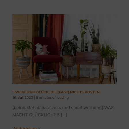
5 WEGE ZUM GLÜCK, DIE (FAST) NICHTS KOSTEN
16. Juli 2020
|
8 minutes of reading
[beinhaltet affiliate links und somit werbung] WAS
MACHT GLÜCKLICH? 5 […]
5
Weiterlesen »