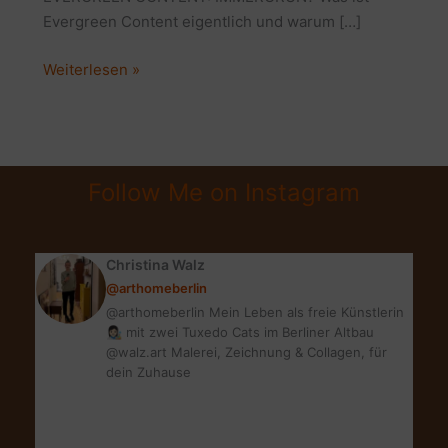
Evergreen Content eigentlich und warum […]
WAS
Weiterlesen »
IST
EVERGREEN
CONTENT?
WARUM
Follow Me on Instagram
JEDER
BLOG
IHN
Christina Walz
BRAUCHT!
@arthomeberlin
@arthomeberlin Mein Leben als freie Künstlerin
👩🏻‍🎨 mit zwei Tuxedo Cats im Berliner Altbau
@walz.art Malerei, Zeichnung & Collagen, für
dein Zuhause