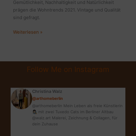
Gemütlichkeit, Nachhaltigkeit und Natürlichkeit
prägen die Wohntrends 2021. Vintage und Qualität
sind gefragt.
WOHNTRENDS
Weiterlesen »
2021
|
NACHHALTIG
&
Follow Me on Instagram
GEMÜTLICH
Christina Walz
@arthomeberlin
@arthomeberlin Mein Leben als freie Künstlerin
👩🏻‍🎨 mit zwei Tuxedo Cats im Berliner Altbau
@walz.art Malerei, Zeichnung & Collagen, für
dein Zuhause