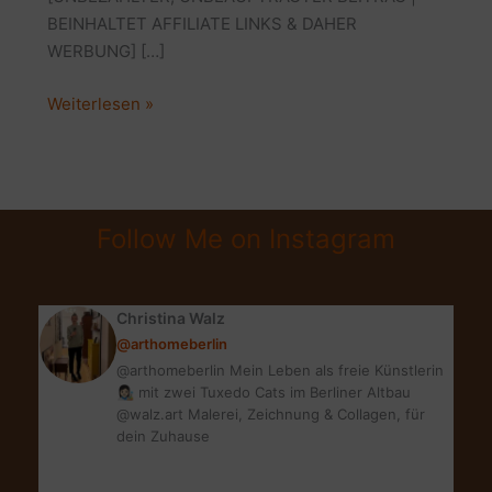
BEINHALTET AFFILIATE LINKS & DAHER
WERBUNG] […]
HERBSTFARBEN:
Weiterlesen »
INTERIOR-
TREND
FÜR
DEIN
Follow Me on Instagram
SCHLAFZIMMER
Christina Walz
@arthomeberlin
@arthomeberlin Mein Leben als freie Künstlerin
👩🏻‍🎨 mit zwei Tuxedo Cats im Berliner Altbau
@walz.art Malerei, Zeichnung & Collagen, für
dein Zuhause