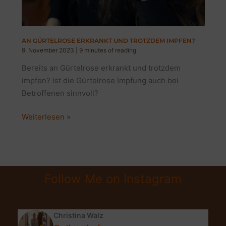
AN GÜRTELROSE ERKRANKT UND TROTZDEM IMPFEN?
9. November 2023
|
9 minutes of reading
Bereits an Gürtelrose erkrankt und trotzdem
impfen? Ist die Gürtelrose Impfung auch bei
Betroffenen sinnvoll?
An
Weiterlesen »
Gürtelrose
erkrankt
und
trotzdem
Follow Me on Instagram
impfen?
Christina Walz