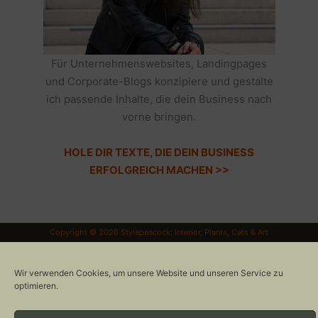
Für Unternehmenswebsites, Landingpages
und Corporate-Blogs konzipiere und gestalte
ich passende Inhalte, die dein Business nach
vorne bringen.
HOLE DIR TEXTE, DIE DEIN BUSINESS
ERFOLGREICH MACHEN >>
Copyright © 2026 Stylepeacock: Interior, Plants, Cats & Art
CONTACT
IMPRESSUM
Wir verwenden Cookies, um unsere Website und unseren Service zu
DATENSCHUTZ
optimieren.
COOKIE-RICHTLINIE
GEWINNSPIELE