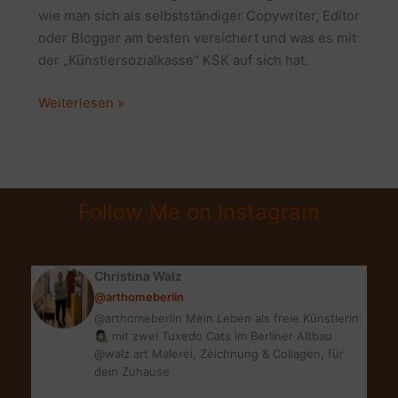
wie man sich als selbstständiger Copywriter, Editor
oder Blogger am besten versichert und was es mit
der „Künstlersozialkasse“ KSK auf sich hat.
SELBSTSTÄNDIG
Weiterlesen »
KSK
VERSICHERT
|
WICHTIGE
Follow Me on Instagram
TIPPS
ZUR
KÜNSTLERSOZIALKASSE
Christina Walz
@arthomeberlin
@arthomeberlin Mein Leben als freie Künstlerin
👩🏻‍🎨 mit zwei Tuxedo Cats im Berliner Altbau
@walz.art Malerei, Zeichnung & Collagen, für
dein Zuhause