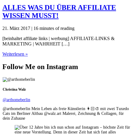
ALLES WAS DU ÜBER AFFILIATE
WISSEN MUSST!
21. März 2017
|
16 minutes of reading
[beinhaltet affiliate links | werbung] AFFILIATE-LINKS &
MARKETING | WAHRHEIT […]
ALLES
Weiterlesen »
WAS
DU
Follow Me on Instagram
ÜBER
AFFILIATE
WISSEN
MUSST!
Christina Walz
@arthomeberlin
@arthomeberlin Mein Leben als freie Künstlerin 👩🏻‍🎨 mit zwei Tuxedo
Cats im Berliner Altbau @walz.art Malerei, Zeichnung & Collagen, für
dein Zuhause