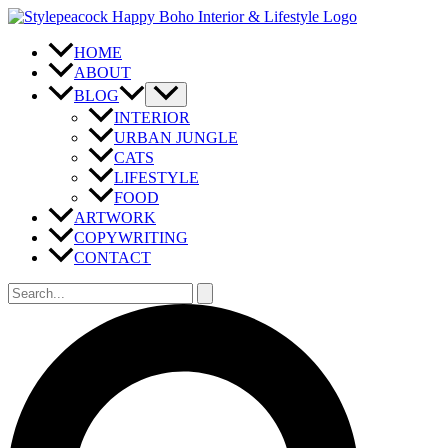
Zum
Inhalt
springen
HOME
ABOUT
BLOG
INTERIOR
URBAN JUNGLE
CATS
LIFESTYLE
FOOD
ARTWORK
COPYWRITING
CONTACT
Suchen
nach:
Suchen