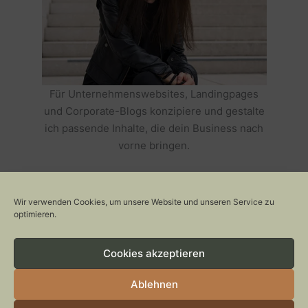
Für Unternehmenswebsites, Landingpages
und Corporate-Blogs konzipiere und gestalte
ich passende Inhalte, die dein Business nach
vorne bringen.
HOLE DIR TEXTE, DIE DEIN BUSINESS
ERFOLGREICH MACHEN >>
Wir verwenden Cookies, um unsere Website und unseren Service zu
optimieren.
Cookies akzeptieren
Copyright © 2026 Stylepeacock: Interior, Plants, Cats & Art
CONTACT
Ablehnen
IMPRESSUM
DATENSCHUTZ