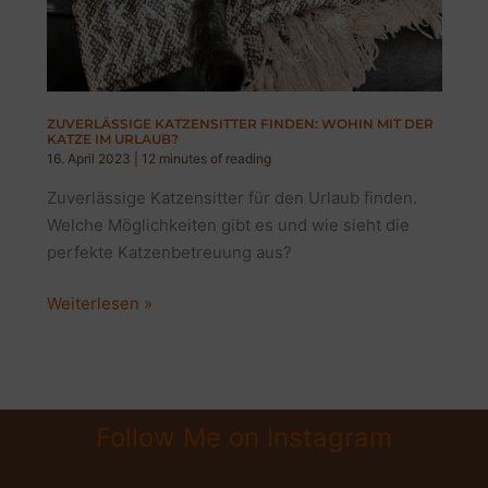
ZUVERLÄSSIGE KATZENSITTER FINDEN: WOHIN MIT DER
KATZE IM URLAUB?
16. April 2023
|
12 minutes of reading
Zuverlässige Katzensitter für den Urlaub finden.
Welche Möglichkeiten gibt es und wie sieht die
perfekte Katzenbetreuung aus?
Zuverlässige
Weiterlesen »
Katzensitter
finden:
Wohin
mit
Follow Me on Instagram
der
Katze