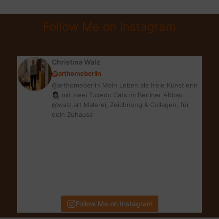
UNIQUE
|
Follow Me on Instagram
DESIGNE
DEIN
EIGENES
Christina Walz
KLEID
@arthomeberlin
@arthomeberlin Mein Leben als freie Künstlerin
👩🏻‍🎨 mit zwei Tuxedo Cats im Berliner Altbau
@walz.art Malerei, Zeichnung & Collagen, für
dein Zuhause
Follow Me on Instagram