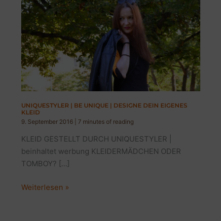
UNIQUESTYLER | BE UNIQUE | DESIGNE DEIN EIGENES
KLEID
9. September 2016
|
7 minutes of reading
KLEID GESTELLT DURCH UNIQUESTYLER |
beinhaltet werbung KLEIDERMÄDCHEN ODER
TOMBOY? […]
UNIQUESTYLER
Weiterlesen »
|
BE