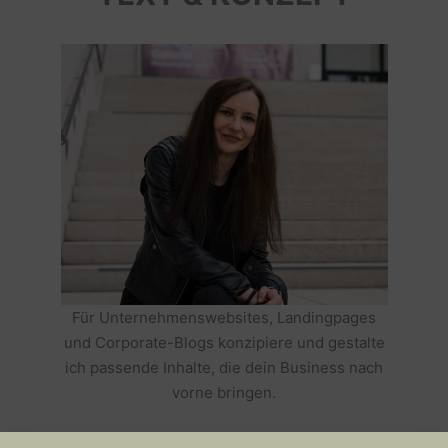
Für Unternehmenswebsites, Landingpages
und Corporate-Blogs konzipiere und gestalte
ich passende Inhalte, die dein Business nach
vorne bringen.
HOLE DIR TEXTE, DIE DEIN BUSINESS