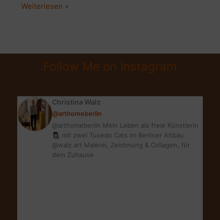
NACHHALTIG
Weiterlesen »
WOHNEN
UND
LEBEN
OHNE
Follow Me on Instagram
VERZICHT?
GEHT
DAS?
Christina Walz
@arthomeberlin
@arthomeberlin Mein Leben als freie Künstlerin
👩🏻‍🎨 mit zwei Tuxedo Cats im Berliner Altbau
@walz.art Malerei, Zeichnung & Collagen, für
dein Zuhause