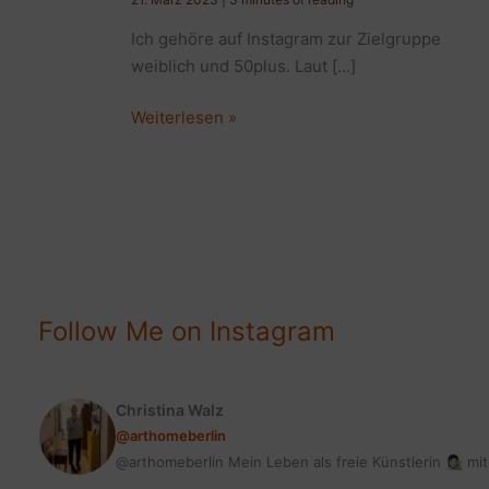
Ich gehöre auf Instagram zur Zielgruppe
weiblich und 50plus. Laut […]
Zielgruppe
Weiterlesen »
weiblich
und
50plus:
Ü
50
Werbung
auf
Follow Me on Instagram
Instagram
Christina Walz
@arthomeberlin
@arthomeberlin Mein Leben als freie Künstlerin 👩🏻‍🎨 