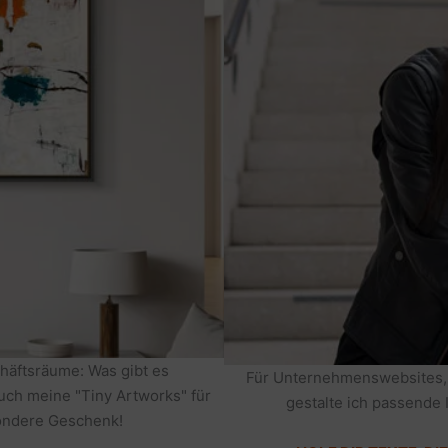
häftsräume: Was gibt es
Für Unternehmenswebsites,
auch meine "Tiny Artworks" für
gestalte ich passende 
sondere Geschenk!