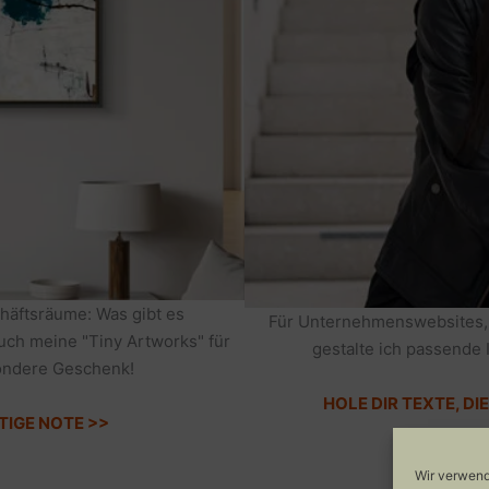
häftsräume: Was gibt es
Für Unternehmenswebsites,
auch meine "Tiny Artworks" für
gestalte ich passende 
sondere Geschenk!
HOLE DIR TEXTE, D
TIGE NOTE >>
Wir verwend