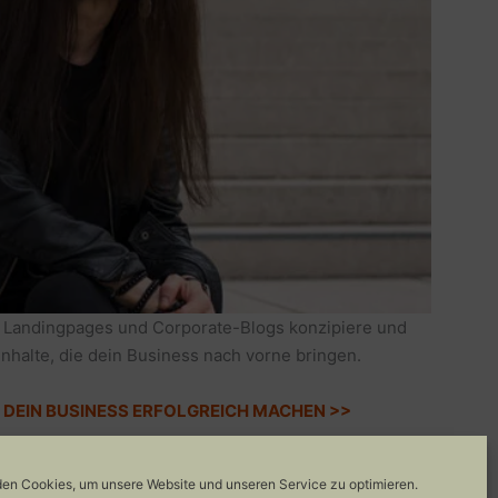
 Landingpages und Corporate-Blogs konzipiere und
Inhalte, die dein Business nach vorne bringen.
IE DEIN BUSINESS ERFOLGREICH MACHEN >>
en Cookies, um unsere Website und unseren Service zu optimieren.