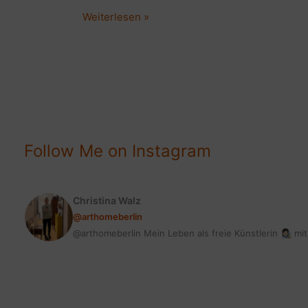
DAS
Weiterlesen »
HOLLÄNDISCHE
VIERTEL
IN
POTSDAM
|
EIN
GROSSARTIGES
Follow Me on Instagram
HIGHLIGHT
Christina Walz
@arthomeberlin
@arthomeberlin Mein Leben als freie Künstlerin 👩🏻‍🎨 