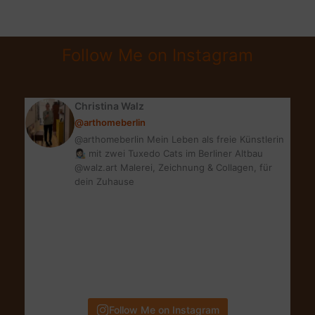
AWARDS
|
SOCIAL-
Follow Me on Instagram
HORROR-
PICTURE-
SHOW?
Christina Walz
@arthomeberlin
@arthomeberlin Mein Leben als freie Künstlerin
👩🏻‍🎨 mit zwei Tuxedo Cats im Berliner Altbau
@walz.art Malerei, Zeichnung & Collagen, für
dein Zuhause
Follow Me on Instagram