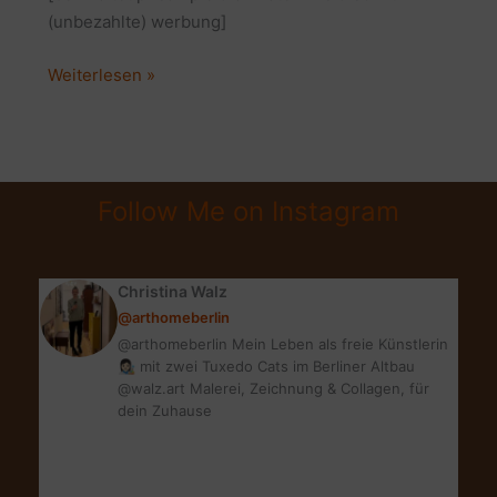
(unbezahlte) werbung]
GEWINNEN:
Weiterlesen »
3x
CLINIQUE
SCULPTWEAR
MIT
Follow Me on Instagram
MEIN
LIEBSTER
BLOGGER
Christina Walz
ADVENT
@arthomeberlin
@arthomeberlin Mein Leben als freie Künstlerin
👩🏻‍🎨 mit zwei Tuxedo Cats im Berliner Altbau
@walz.art Malerei, Zeichnung & Collagen, für
dein Zuhause