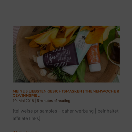
3
LIEBSTEN
SOMMERPRODUKTE
|
BLOGGER
THEMENWOCHE
MEINE 3 LIEBSTEN GESICHTSMASKEN | THEMENWOCHE &
GEWINNSPIEL
10. Mai 2018
|
5 minutes of reading
[teilweise pr samples – daher werbung | beinhaltet
affiliate links]