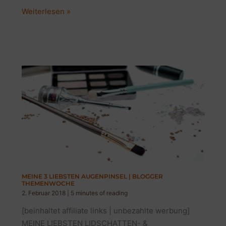
BLOGGER
Weiterlesen »
THEMENWOCHE
|
TOP
3
LIMITED
EDITION
&
GEWINNSPIEL
MEINE 3 LIEBSTEN AUGENPINSEL | BLOGGER
THEMENWOCHE
2. Februar 2018
|
5 minutes of reading
[beinhaltet affiliate links | unbezahlte werbung]
MEINE LIEBSTEN LIDSCHATTEN- &