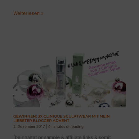
MEINE
Weiterlesen »
3
LIEBSTEN
AUGENPINSEL
|
BLOGGER
THEMENWOCHE
GEWINNEN: 3X CLINIQUE SCULPTWEAR MIT MEIN
LIEBSTER BLOGGER ADVENT
2. Dezember 2017
|
4 minutes of reading
[beinhaltet pr sample & affiliate links & somit