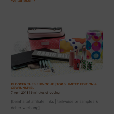
MEINE
Weiterlesen »
3
LIEBSTEN
GESICHTSMASKEN
|
THEMENWOCHE
&
GEWINNSPIEL
BLOGGER THEMENWOCHE | TOP 3 LIMITED EDITION &
GEWINNSPIEL
7. April 2018
|
6 minutes of reading
[beinhaltet affiliate links | teilweise pr samples &
daher werbung]