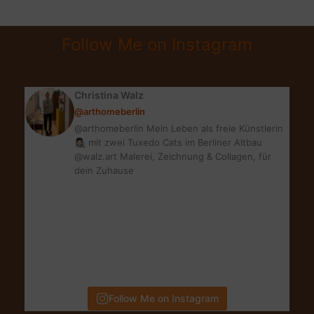
BEAUTY?
NEUE
Follow Me on Instagram
INSPIRATIONEN!
Christina Walz
@arthomeberlin
@arthomeberlin Mein Leben als freie Künstlerin
👩🏻‍🎨 mit zwei Tuxedo Cats im Berliner Altbau
@walz.art Malerei, Zeichnung & Collagen, für
dein Zuhause
Follow Me on Instagram