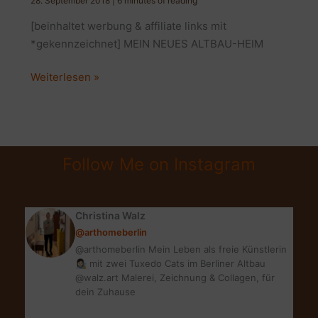
28. September 2018
|
6 minutes of reading
[beinhaltet werbung & affiliate links mit
*gekennzeichnet] MEIN NEUES ALTBAU-HEIM
POTSDAM
Weiterlesen »
HOME:
INTERIOR
IN
DER
Follow Me on Instagram
PUPPENMAISONETTE
Christina Walz
@arthomeberlin
@arthomeberlin Mein Leben als freie Künstlerin
👩🏻‍🎨 mit zwei Tuxedo Cats im Berliner Altbau
@walz.art Malerei, Zeichnung & Collagen, für
dein Zuhause