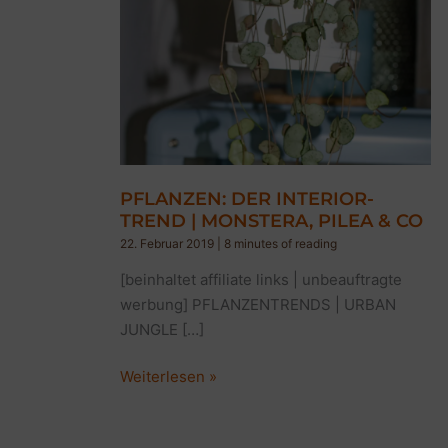
PFLANZEN: DER INTERIOR-
TREND | MONSTERA, PILEA & CO
22. Februar 2019
|
8 minutes of reading
[beinhaltet affiliate links | unbeauftragte
werbung] PFLANZENTRENDS | URBAN
JUNGLE […]
PFLANZEN:
Weiterlesen »
DER
INTERIOR-