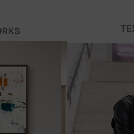
TE
ORKS