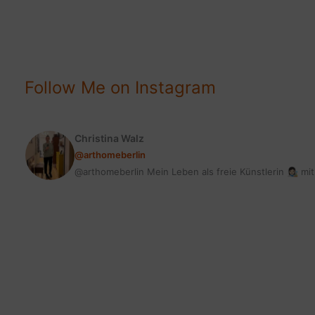
TREND
|
MONSTERA,
PILEA
&
Follow Me on Instagram
CO
Christina Walz
@arthomeberlin
@arthomeberlin Mein Leben als freie Künstlerin 👩🏻‍🎨 