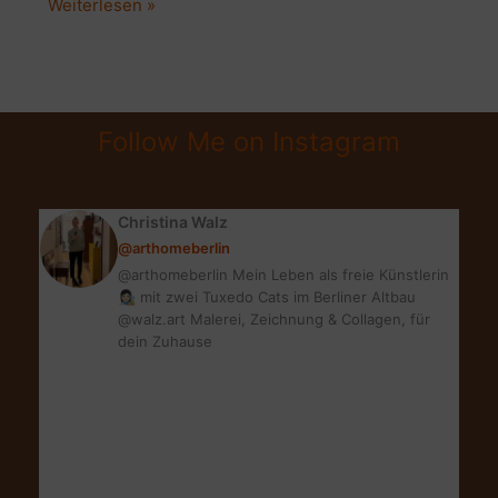
EINFACHE
Weiterlesen »
IRISH
SCONES
|
SUPER
Follow Me on Instagram
TEA
TIME
GEBÄCK
Christina Walz
IN
@arthomeberlin
3
@arthomeberlin Mein Leben als freie Künstlerin
VARIANTEN
👩🏻‍🎨 mit zwei Tuxedo Cats im Berliner Altbau
@walz.art Malerei, Zeichnung & Collagen, für
dein Zuhause