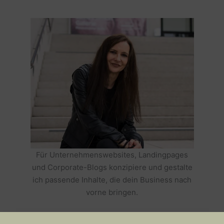
Für Unternehmenswebsites, Landingpages
und Corporate-Blogs konzipiere und gestalte
ich passende Inhalte, die dein Business nach
vorne bringen.
HOLE DIR TEXTE, DIE DEIN BUSINESS