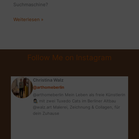
Suchmaschine?
Reichweite
Weiterlesen »
durch
Pinterest:
Kein
Traffic
Follow Me on Instagram
über
Pinterest
mehr?
Christina Walz
@arthomeberlin
@arthomeberlin Mein Leben als freie Künstlerin
👩🏻‍🎨 mit zwei Tuxedo Cats im Berliner Altbau
@walz.art Malerei, Zeichnung & Collagen, für
dein Zuhause