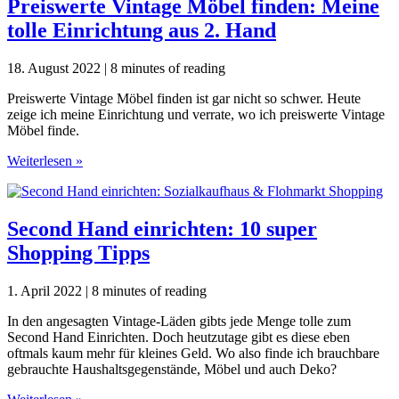
Preiswerte Vintage Möbel finden: Meine
tolle Einrichtung aus 2. Hand
18. August 2022
|
8 minutes of reading
Preiswerte Vintage Möbel finden ist gar nicht so schwer. Heute
zeige ich meine Einrichtung und verrate, wo ich preiswerte Vintage
Möbel finde.
Preiswerte
Weiterlesen »
Vintage
Möbel
finden:
Meine
Second Hand einrichten: 10 super
tolle
Shopping Tipps
Einrichtung
aus
2.
1. April 2022
|
8 minutes of reading
Hand
In den angesagten Vintage-Läden gibts jede Menge tolle zum
Second Hand Einrichten. Doch heutzutage gibt es diese eben
oftmals kaum mehr für kleines Geld. Wo also finde ich brauchbare
gebrauchte Haushaltsgegenstände, Möbel und auch Deko?
Second