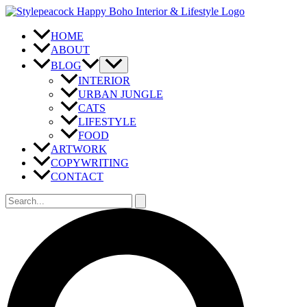
Zum
Inhalt
springen
HOME
ABOUT
BLOG
INTERIOR
URBAN JUNGLE
CATS
LIFESTYLE
FOOD
ARTWORK
COPYWRITING
CONTACT
Suchen
nach:
Suchen