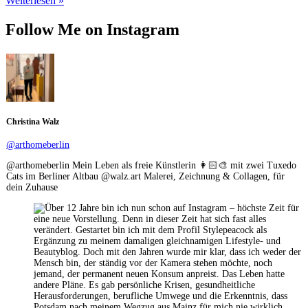
Weiterlesen »
Hand
einrichten:
Follow Me on Instagram
10
super
Shopping
Tipps
Christina Walz
@arthomeberlin
@arthomeberlin Mein Leben als freie Künstlerin 👩🏻‍🎨 mit zwei Tuxedo
Cats im Berliner Altbau @walz.art Malerei, Zeichnung & Collagen, für
dein Zuhause