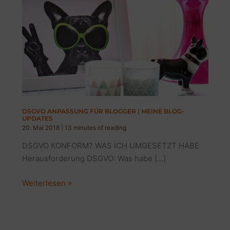
DSGVO ANPASSUNG FÜR BLOGGER | MEINE BLOG-
UPDATES
20. Mai 2018
|
13 minutes of reading
DSGVO KONFORM? WAS ICH UMGESETZT HABE
Herausforderung DSGVO: Was habe […]
DSGVO
Weiterlesen »
ANPASSUNG
FÜR
BLOGGER