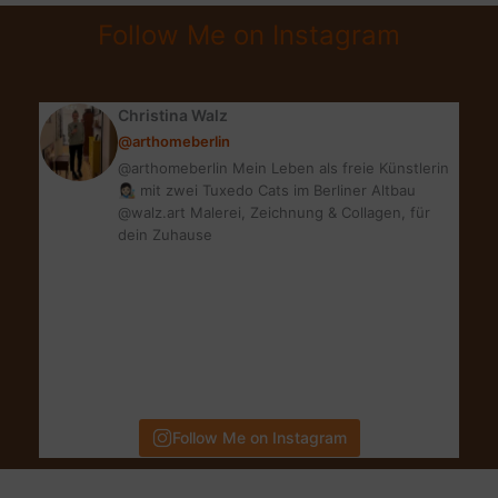
|
Follow Me on Instagram
MEINE
BLOG-
UPDATES
Christina Walz
@arthomeberlin
@arthomeberlin Mein Leben als freie Künstlerin
👩🏻‍🎨 mit zwei Tuxedo Cats im Berliner Altbau
@walz.art Malerei, Zeichnung & Collagen, für
dein Zuhause
Follow Me on Instagram