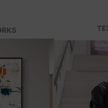
TE
ORKS