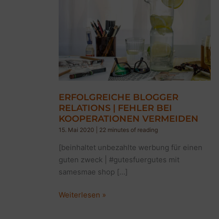
ERFOLGREICHE BLOGGER
RELATIONS | FEHLER BEI
KOOPERATIONEN VERMEIDEN
15. Mai 2020
|
22 minutes of reading
[beinhaltet unbezahlte werbung für einen
guten zweck | #gutesfuergutes mit
samesmae shop […]
ERFOLGREICHE
Weiterlesen »
BLOGGER
RELATIONS