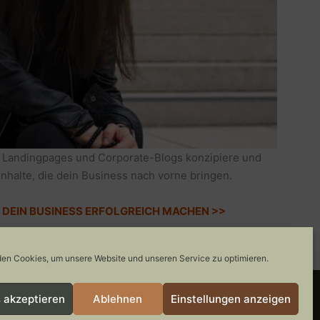
 Landingpages und Corporate-Blogs konzipiere und
Inhalte, die dein Business nach vorne bringen.
IE DEIN BUSINESS ERFOLGREICH MACHEN >>
en Cookies, um unsere Website und unseren Service zu optimieren.
 akzeptieren
Ablehnen
Einstellungen anzeigen
COOKIE-RICHTLINIE
GEWINNSPIELE