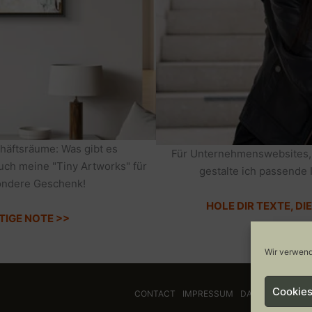
häftsräume: Was gibt es
Für Unternehmenswebsites,
auch meine "Tiny Artworks" für
gestalte ich passende 
sondere Geschenk!
HOLE DIR TEXTE, D
TIGE NOTE >>
Wir verwend
Cookies
CONTACT
IMPRESSUM
DATENSCHUTZ