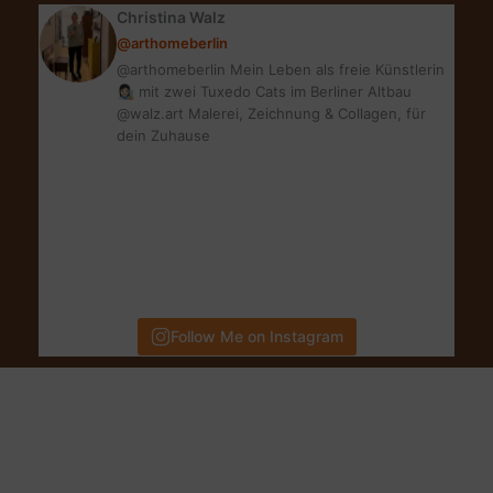
Christina Walz
in
@arthomeberlin
3
@arthomeberlin Mein Leben als freie Künstlerin
Schritten!
👩🏻‍🎨 mit zwei Tuxedo Cats im Berliner Altbau
@walz.art Malerei, Zeichnung & Collagen, für
dein Zuhause
Follow Me on Instagram