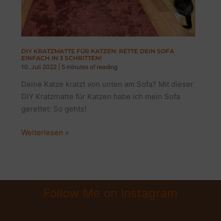
DIY KRATZMATTE FÜR KATZEN: RETTE DEIN SOFA
EINFACH IN 3 SCHRITTEN!
10. Juli 2022
|
5 minutes of reading
Deine Katze kratzt von unten am Sofa? Mit dieser
DIY Kratzmatte für Katzen habe ich mein Sofa
gerettet: So gehts!
DIY
Weiterlesen »
Kratzmatte
für
Katzen:
Rette
Follow Me on Instagram
dein
Sofa
einfach