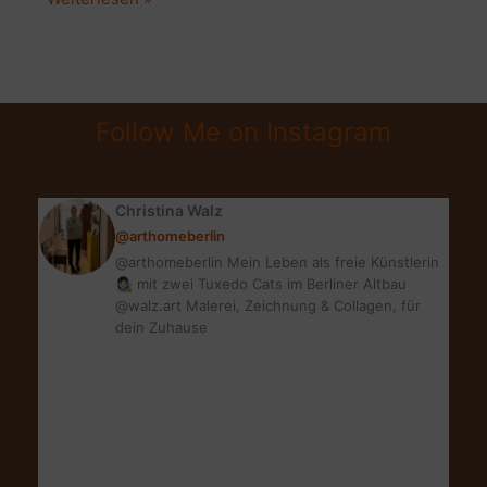
TREND
SOFT
&
NATURAL
Follow Me on Instagram
|
NEUE
LIEBLINGE
Christina Walz
@arthomeberlin
@arthomeberlin Mein Leben als freie Künstlerin
👩🏻‍🎨 mit zwei Tuxedo Cats im Berliner Altbau
@walz.art Malerei, Zeichnung & Collagen, für
dein Zuhause