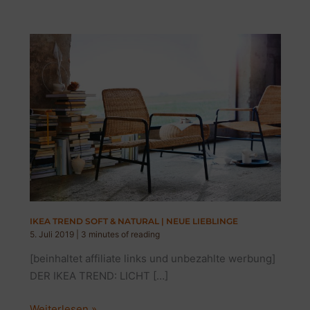
IKEA TREND SOFT & NATURAL | NEUE LIEBLINGE
5. Juli 2019
|
3 minutes of reading
[beinhaltet affiliate links und unbezahlte werbung]
DER IKEA TREND: LICHT […]
IKEA
Weiterlesen »