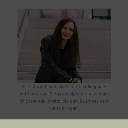
Für Unternehmenswebsites, Landingpages
und Corporate-Blogs konzipiere und gestalte
ich passende Inhalte, die dein Business nach
vorne bringen.
HOLE DIR TEXTE, DIE DEIN BUSINESS