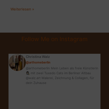
STOFF
Weiterlesen »
FÄRBEN?
UNSCHÄDLICH
FÜR
DIE
Follow Me on Instagram
WASCHMASCHINE?
DIY
ERFAHRUNG
Christina Walz
@arthomeberlin
@arthomeberlin Mein Leben als freie Künstlerin
👩🏻‍🎨 mit zwei Tuxedo Cats im Berliner Altbau
@walz.art Malerei, Zeichnung & Collagen, für
dein Zuhause