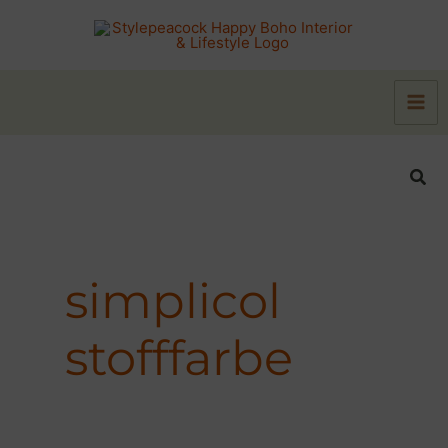
Zum
Inhalt
springen
Suc
simplicol
stofffarbe