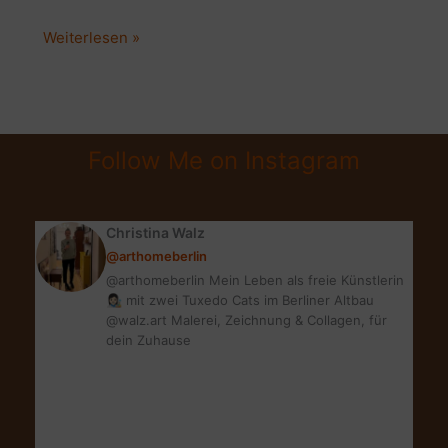
STOFF
Weiterlesen »
FÄRBEN?
UNSCHÄDLICH
FÜR
DIE
Follow Me on Instagram
WASCHMASCHINE?
DIY
ERFAHRUNG
Christina Walz
@arthomeberlin
@arthomeberlin Mein Leben als freie Künstlerin
👩🏻‍🎨 mit zwei Tuxedo Cats im Berliner Altbau
@walz.art Malerei, Zeichnung & Collagen, für
dein Zuhause