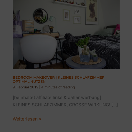
BEDROOM MAKEOVER | KLEINES SCHLAFZIMMER
OPTIMAL NUTZEN
9. Februar 2019
|
4 minutes of reading
[beinhaltet affiliate links & daher werbung]
KLEINES SCHLAFZIMMER, GROSSE WIRKUNG! […]
BEDROOM
Weiterlesen »
MAKEOVER