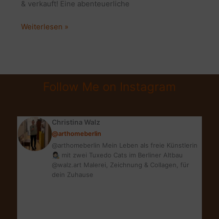
& verkauft! Eine abenteuerliche
HOME
Weiterlesen »
SHOPPING
MAL
ANDERS:
WOHNUNG
Follow Me on Instagram
KAUFEN
&
VERKAUFEN
Christina Walz
@arthomeberlin
@arthomeberlin Mein Leben als freie Künstlerin
👩🏻‍🎨 mit zwei Tuxedo Cats im Berliner Altbau
@walz.art Malerei, Zeichnung & Collagen, für
dein Zuhause