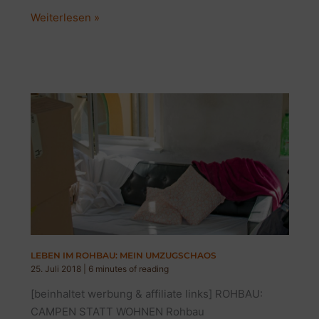
BADEZIMMER
Weiterlesen »
OHNE
FLIESENBODEN?
GEHT
DAS?
MEIN
BAD
LEBEN IM ROHBAU: MEIN UMZUGSCHAOS
25. Juli 2018
|
6 minutes of reading
[beinhaltet werbung & affiliate links] ROHBAU:
CAMPEN STATT WOHNEN Rohbau