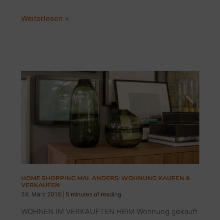
LEBEN
Weiterlesen »
IM
ROHBAU:
MEIN
UMZUGSCHAOS
HOME SHOPPING MAL ANDERS: WOHNUNG KAUFEN &
VERKAUFEN
24. März 2018
|
5 minutes of reading
WOHNEN IM VERKAUFTEN HEIM Wohnung gekauft