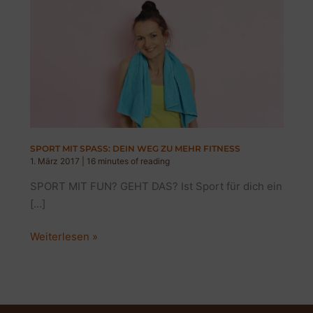
SPORT MIT SPASS: DEIN WEG ZU MEHR FITNESS
1. März 2017
|
16 minutes of reading
SPORT MIT FUN? GEHT DAS? Ist Sport für dich ein
[…]
SPORT
Weiterlesen »
MIT
SPASS:
DEIN
WEG