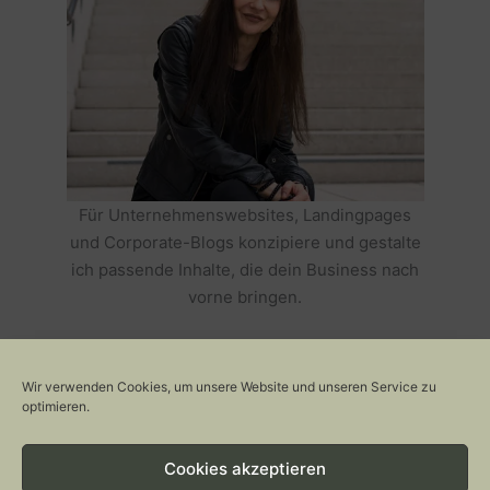
Für Unternehmenswebsites, Landingpages
und Corporate-Blogs konzipiere und gestalte
ich passende Inhalte, die dein Business nach
vorne bringen.
HOLE DIR TEXTE, DIE DEIN BUSINESS
ERFOLGREICH MACHEN >>
Wir verwenden Cookies, um unsere Website und unseren Service zu
optimieren.
Cookies akzeptieren
Copyright © 2026 Stylepeacock: Interior, Plants, Cats & Art