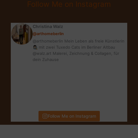
Follow Me on Instagram
ZU
MEHR
FITNESS
Christina Walz
@arthomeberlin
@arthomeberlin Mein Leben als freie Künstlerin
👩🏻‍🎨 mit zwei Tuxedo Cats im Berliner Altbau
@walz.art Malerei, Zeichnung & Collagen, für
dein Zuhause
Follow Me on Instagram