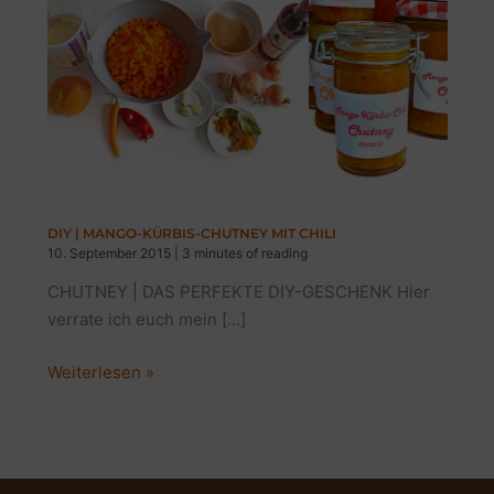
DIY | MANGO-KÜRBIS-CHUTNEY MIT CHILI
10. September 2015
|
3 minutes of reading
CHUTNEY | DAS PERFEKTE DIY-GESCHENK Hier
verrate ich euch mein […]
DIY
Weiterlesen »
|
MANGO-
KÜRBIS-
CHUTNEY